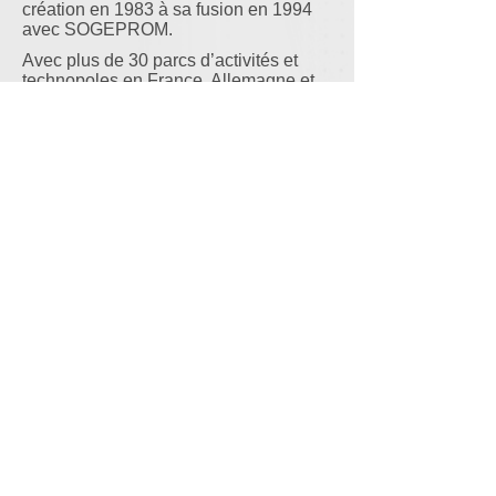
création en 1983 à sa fusion en 1994
avec SOGEPROM.
Avec plus de 30 parcs d’activités et
technopoles en France, Allemagne et
Espagne et près de 800 000 M² bâtis,
EUROPARC fut l’un des principaux
acteurs du développement économique
régional des années 90.
Au tournant des années 2000, André
LEYRE réorienta sa carrière vers
l’asset management et l’immobilier
environnemental en participant à la
réalisation du premier immeuble de
bureaux certifié HQE 2006 et la mise
au point du premier immeuble à
énergie positive.
Mentions Légales
©COPYRIGHT AIGO GROUP 2019